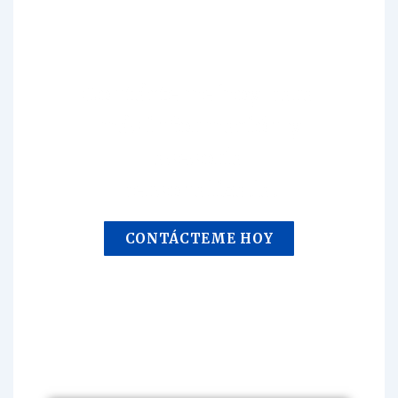
Contácteme hoy para
más información y
asesoría
personalizada.
CONTÁCTEME HOY