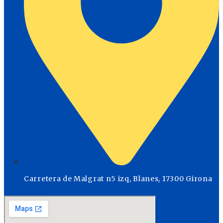
Carretera de Malgrat n5 izq, Blanes, 17300 Girona