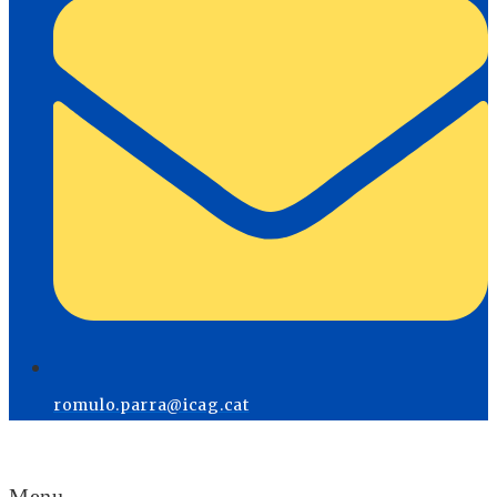
romulo.parra@icag.cat
Menu