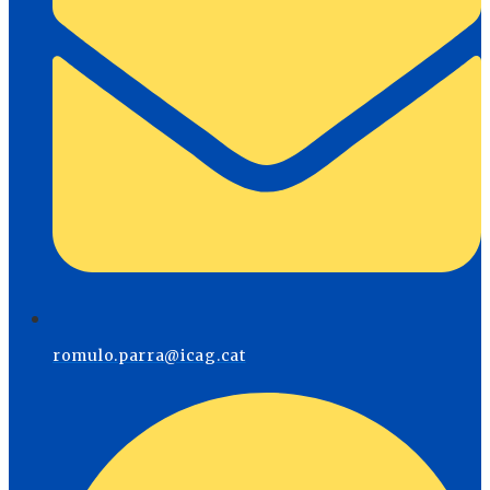
romulo.parra@icag.cat