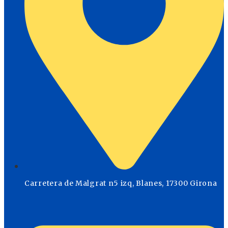
Carretera de Malgrat n5 izq, Blanes, 17300 Girona