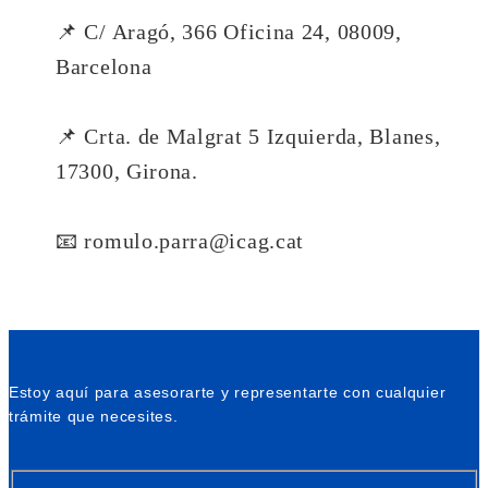
📌 C/ Aragó, 366 Oficina 24, 08009,
Barcelona
📌 Crta. de Malgrat 5 Izquierda, Blanes,
17300, Girona.
📧 romulo.parra@icag.cat
Estoy aquí para asesorarte y representarte con cualquier
trámite que necesites.