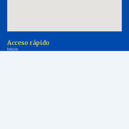
Acceso rápido
Inicio
Servicios
Trámites de extranjería y nacionalidad
Copyright © 2024 Rómulo Parra Jara