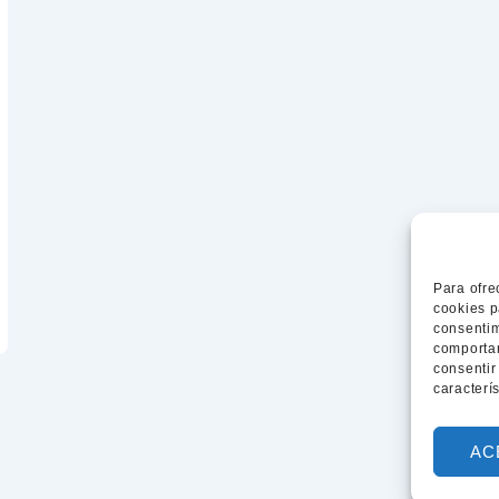
Para ofre
cookies p
consentim
comportam
consentir
caracterí
AC