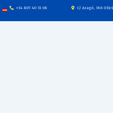
+34 807 40 31 08
C/ Aragó, 366 Ofic