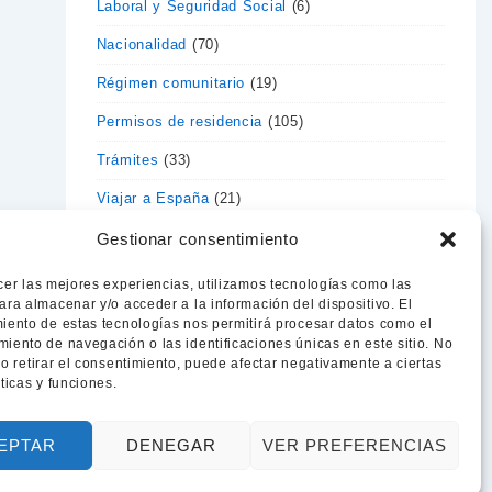
Laboral y Seguridad Social
(6)
Nacionalidad
(70)
Régimen comunitario
(19)
Permisos de residencia
(105)
Trámites
(33)
Viajar a España
(21)
visados de estancia
(9)
Gestionar consentimiento
Vivir en España
(2)
cer las mejores experiencias, utilizamos tecnologías como las
ara almacenar y/o acceder a la información del dispositivo. El
iento de estas tecnologías nos permitirá procesar datos como el
iento de navegación o las identificaciones únicas en este sitio. No
 o retirar el consentimiento, puede afectar negativamente a ciertas
sticas y funciones.
EPTAR
DENEGAR
VER PREFERENCIAS