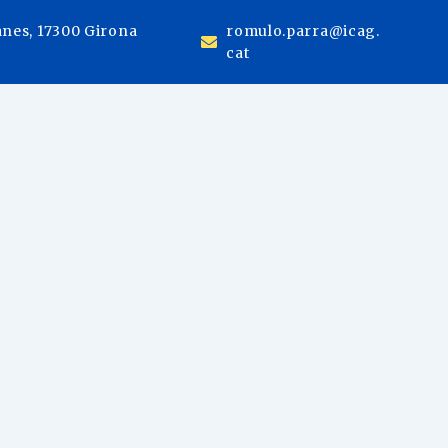
anes, 17300 Girona
romulo.parra@icag.
cat