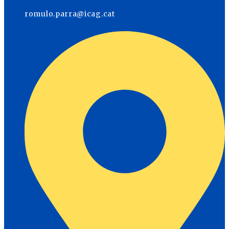
romulo.parra@icag.cat