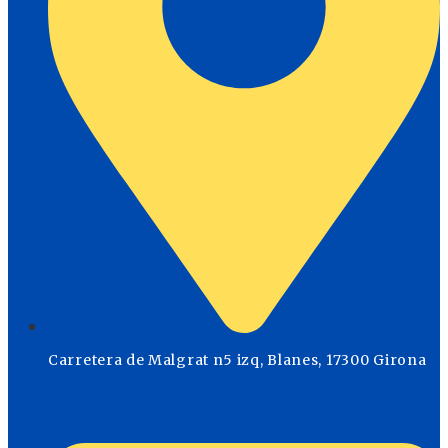
Carretera de Malgrat n5 izq, Blanes, 17300 Girona