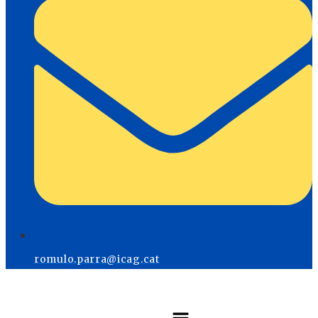
romulo.parra@icag.cat