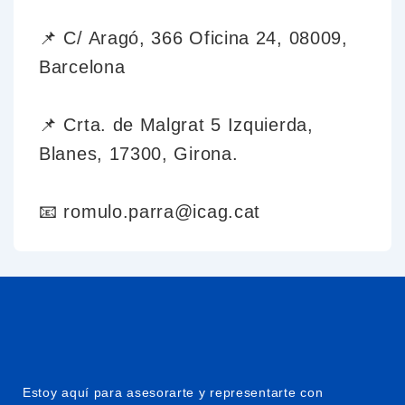
📌 C/ Aragó, 366 Oficina 24, 08009,
Barcelona
📌 Crta. de Malgrat 5 Izquierda,
Blanes, 17300, Girona.
📧 romulo.parra@icag.cat
Estoy aquí para asesorarte y representarte con