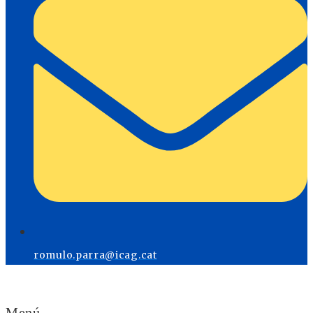
romulo.parra@icag.cat
Menú