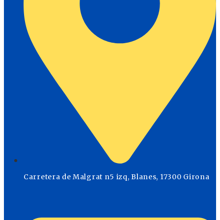
Carretera de Malgrat n5 izq, Blanes, 17300 Girona