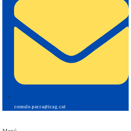
romulo.parra@icag.cat
Menú