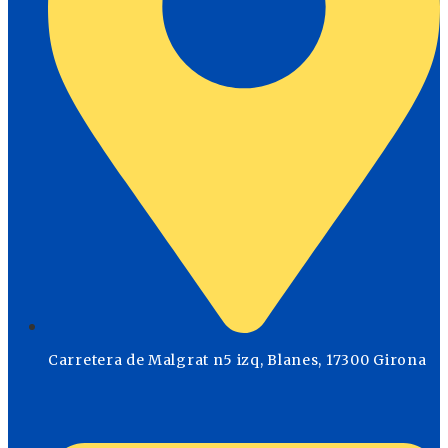
Carretera de Malgrat n5 izq, Blanes, 17300 Girona