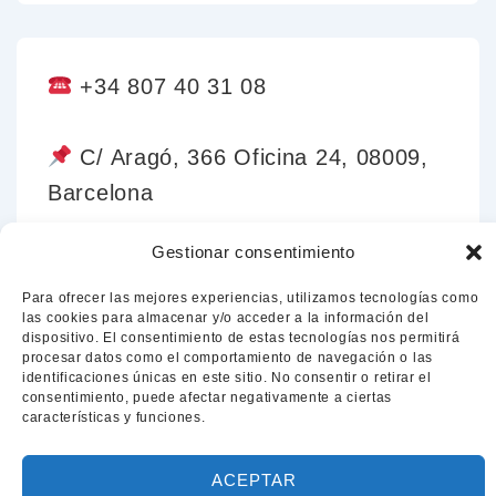
+34 807 40 31 08
C/ Aragó, 366 Oficina 24, 08009,
Barcelona
Gestionar consentimiento
Crta. de Malgrat 5 Izquierda,
Blanes, 17300, Girona.
Para ofrecer las mejores experiencias, utilizamos tecnologías como
las cookies para almacenar y/o acceder a la información del
dispositivo. El consentimiento de estas tecnologías nos permitirá
procesar datos como el comportamiento de navegación o las
romulo.parra@icag.cat
identificaciones únicas en este sitio. No consentir o retirar el
consentimiento, puede afectar negativamente a ciertas
características y funciones.
ACEPTAR