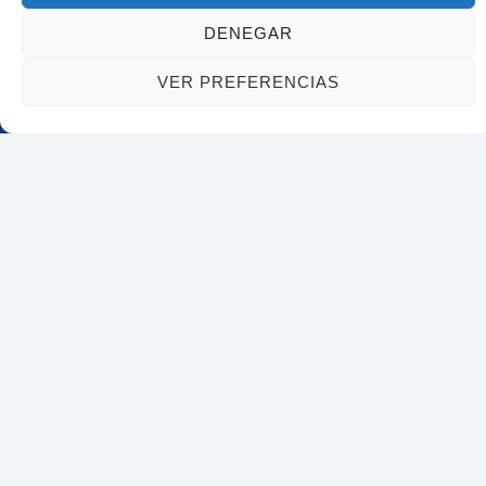
DENEGAR
VER PREFERENCIAS
Estoy aquí para asesorarte y representarte con
cualquier trámite que necesites.
Tu nombre
Tu correo electrónico
Asunto
Tu mensaje (opcional)