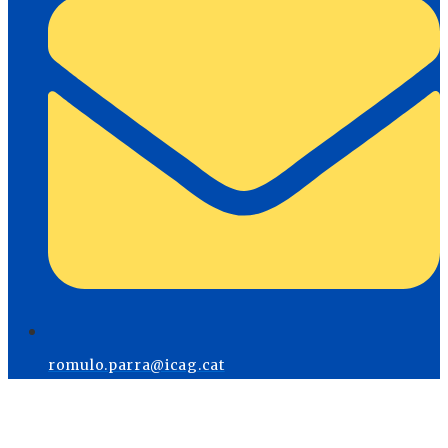
romulo.parra@icag.cat
Menú