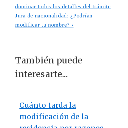
entrada
dominar todos los detalles del trámite
de
anterior
La
Jura de nacionalidad: ¿Podrían
entradas
es
entrada
modificar tu nombre? ›
siguiente
es
También puede
interesarte...
Cuánto tarda la
modificación de la