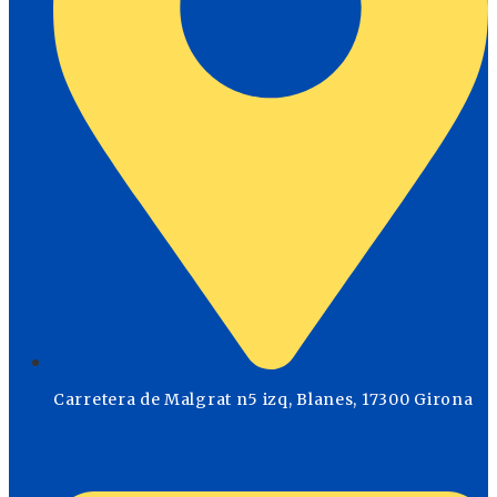
Carretera de Malgrat n5 izq, Blanes, 17300 Girona