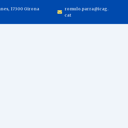
anes, 17300 Girona
romulo.parra@icag.
cat